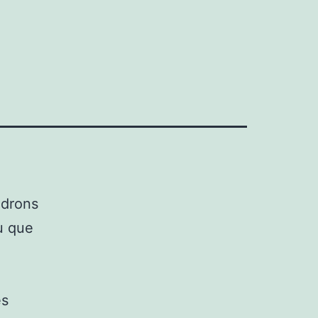
ndrons
u que
es