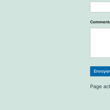
Commenta
Envoye
Page act