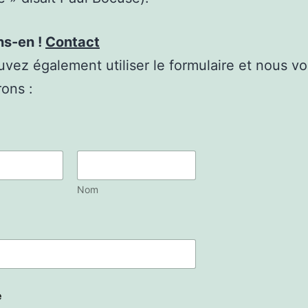
ns-en !
Contact
vez également utiliser le formulaire et nous v
rons :
Nom
e