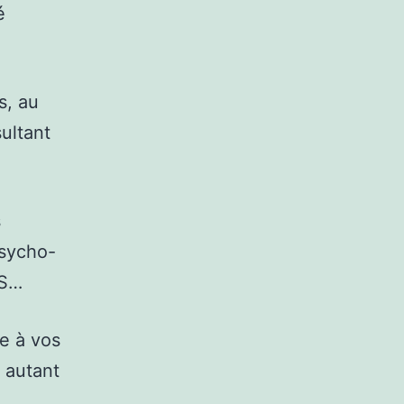
é
s, au
ultant
s
psycho-
MS…
e à vos
, autant