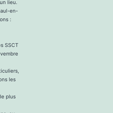
un lieu.
Paul-en-
ons :
ses SSCT
novembre
iculiers,
ons les
le plus