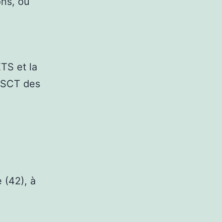
ons, ou
TS et la
SSCT des
 (42), à