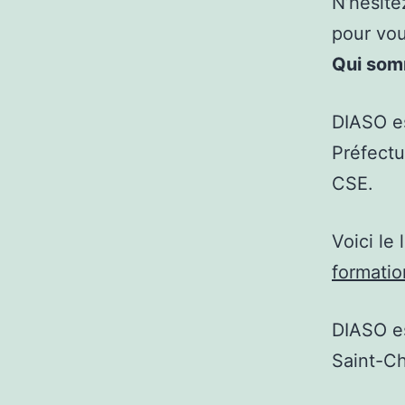
N’hésite
pour vou
Qui som
DIASO es
Préfect
CSE.
Voici le 
formati
DIASO es
Saint-C