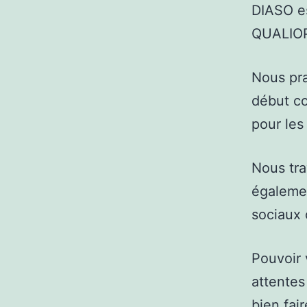
DIASO es
QUALIOP
Nous pra
début co
pour les
Nous tra
égaleme
sociaux
Pouvoir 
attentes
bien fai