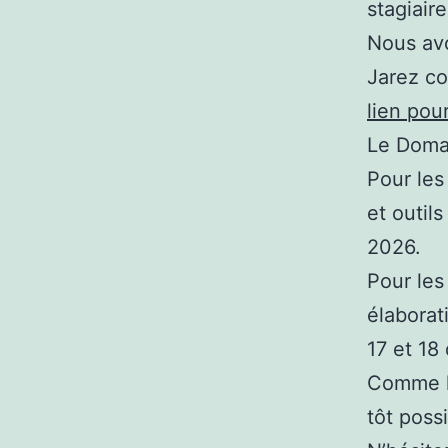
stagiair
Nous avo
Jarez co
lien pou
Le Domai
Pour les
et outil
2026.
Pour les 
élaborat
17 et 1
Comme la
tôt possi