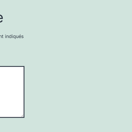
e
nt indiqués