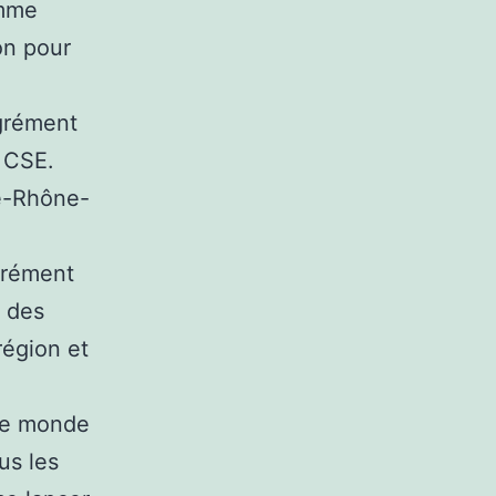
omme
ion pour
grément
 CSE.
e-Rhône-
grément
l des
égion et
 le monde
us les