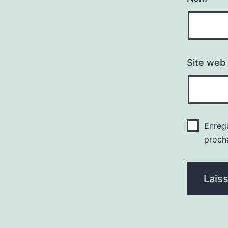
Site web
Enreg
proch