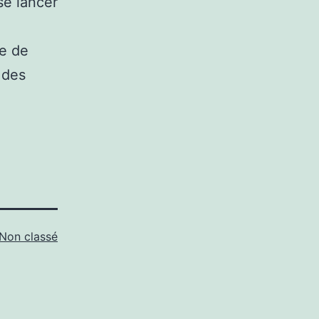
se lancer
me de
 des
Non classé