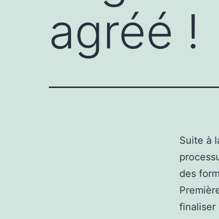
agréé !
Suite à 
processu
des form
Première
finalise