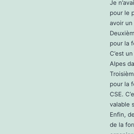
Je n’ava
pour le p
avoir un
Deuxièm
pour la
C’est u
Alpes da
Troisiè
pour la 
CSE. C’
valable s
Enfin, d
de la fo