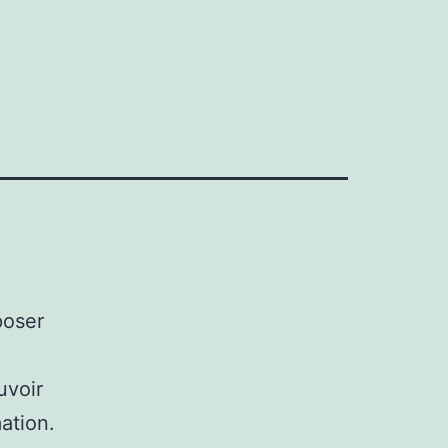
poser
uvoir
ation.